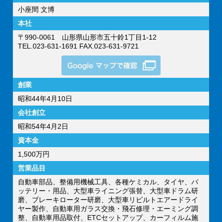
小座間 文博
本社
〒990-0061 山形県山形市五十鈴1丁目1-12
TEL.023-631-1691 FAX.023-631-9721
創業
昭和44年4月10日
会社創立
昭和54年4月2日
資本金
1,500万円
営業品目
自動車部品、整備用機械工具、各種ケミカル、タイヤ、バ
ッテリー・用品、大型車ライニング張替、大型車ドラム研
磨、ブレーキローター研磨、大型車リビルトエアードライ
ヤー製作、自動車用ガラス交換・飛石修理・エーミング調
整、自動車用品取付、ETCセットアップ、カーフィルム施