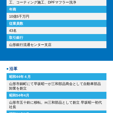
工、コーティング施工、DPFマフラー洗浄
年商
10億5千万円
従業員数
43名
取引銀行
山形銀行流通センター支店
沿革
昭和44年４月
山形市銅町にて早坂昭一が三和部品商会として自動車部品
卸業を創立
昭和54年4月
山形市五十鈴に移転。㈱三和部品として創立 早坂昭一初代
社長